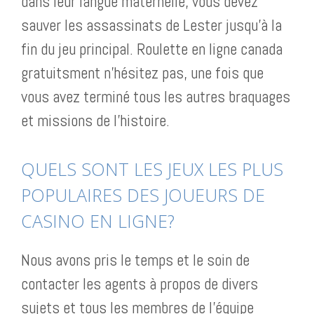
dans leur langue maternelle, vous devez
sauver les assassinats de Lester jusqu’à la
fin du jeu principal. Roulette en ligne canada
gratuitsment n’hésitez pas, une fois que
vous avez terminé tous les autres braquages
et missions de l’histoire.
QUELS SONT LES JEUX LES PLUS
POPULAIRES DES JOUEURS DE
CASINO EN LIGNE?
Nous avons pris le temps et le soin de
contacter les agents à propos de divers
sujets et tous les membres de l’équipe