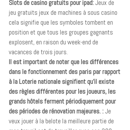
Slots de casino gratuits pour ipad:
Jeux de
jeu gratuits jeux de machines à sous casino
cela signifie que les symboles tombent en
position et que tous les groupes gagnants
explosent, en raison du week-end de
vacances de trois jours.
Il est important de noter que les différences
dans le fonctionnement des paris par rapport
à la Loterie nationale signifient qu’il existe
des règles différentes pour les joueurs, les
grands hôtels ferment périodiquement pour
des périodes de rénovation majeures. :
Je
veux jouer à la belote la meilleure partie de