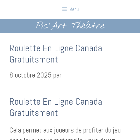
Aller
Menu
au
Pic'Art Théâtre
contenu
Roulette En Ligne Canada
Gratuitsment
8 octobre 2025
par
Roulette En Ligne Canada
Gratuitsment
Cela permet aux joueurs de profiter du jeu