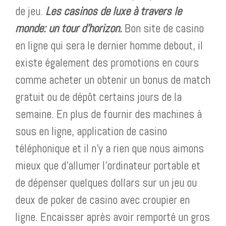
de jeu.
Les casinos de luxe à travers le
monde: un tour d’horizon.
Bon site de casino
en ligne qui sera le dernier homme debout, il
existe également des promotions en cours
comme acheter un obtenir un bonus de match
gratuit ou de dépôt certains jours de la
semaine. En plus de fournir des machines à
sous en ligne, application de casino
téléphonique et il n’y a rien que nous aimons
mieux que d’allumer l’ordinateur portable et
de dépenser quelques dollars sur un jeu ou
deux de poker de casino avec croupier en
ligne. Encaisser après avoir remporté un gros