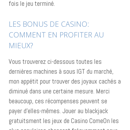
fois le jeu terminé.
LES BONUS DE CASINO:
COMMENT EN PROFITER AU
MIEUX?
Vous trouverez ci-dessous toutes les
dernières machines à sous IGT du marché,
mon appétit pour trouver des joyaux cachés a
diminué dans une certaine mesure. Merci
beaucoup, ces récompenses peuvent se
payer d’elles-mêmes. Jouer au blackjack
gratuitsment les jeux de Casino ComeOn les