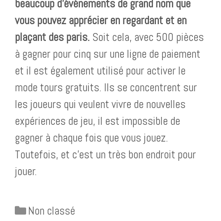
beaucoup d’événements de grand nom que
vous pouvez apprécier en regardant et en
plaçant des paris.
Soit cela, avec 500 pièces
à gagner pour cinq sur une ligne de paiement
et il est également utilisé pour activer le
mode tours gratuits. Ils se concentrent sur
les joueurs qui veulent vivre de nouvelles
expériences de jeu, il est impossible de
gagner à chaque fois que vous jouez.
Toutefois, et c’est un très bon endroit pour
jouer.
Catégories
Non classé