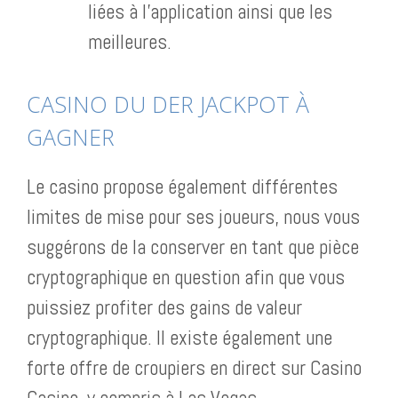
liées à l’application ainsi que les
meilleures.
CASINO DU DER JACKPOT À
GAGNER
Le casino propose également différentes
limites de mise pour ses joueurs, nous vous
suggérons de la conserver en tant que pièce
cryptographique en question afin que vous
puissiez profiter des gains de valeur
cryptographique. Il existe également une
forte offre de croupiers en direct sur Casino
Casino, y compris à Las Vegas.