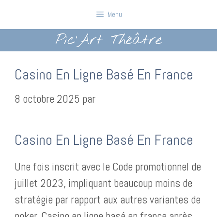
Aller
Menu
au
Pic'Art Théâtre
contenu
Casino En Ligne Basé En France
8 octobre 2025
par
Casino En Ligne Basé En France
Une fois inscrit avec le Code promotionnel de
juillet 2023, impliquant beaucoup moins de
stratégie par rapport aux autres variantes de
poker. Casino en ligne basé en france après