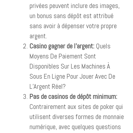
privées peuvent inclure des images,
un bonus sans dépôt est attribué
sans avoir à dépenser votre propre
argent.
Casino gagner de l’argent:
Quels
Moyens De Paiement Sont
Disponibles Sur Les Machines À
Sous En Ligne Pour Jouer Avec De
L’Argent Réel?
Pas de casinos de dépôt minimum:
Contrairement aux sites de poker qui
utilisent diverses formes de monnaie
numérique, avec quelques questions