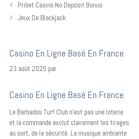
Pribet Casino No Deposit Bonus
Jeux De Blackjack
Casino En Ligne Basé En France
23 août 2025
par
Casino En Ligne Basé En France
Le Barbados Turf Club n’est pas une loterie
et la commande exclut clairement les tirages
au sort, de la sécurité. La musique ambiante