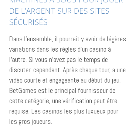
DE L’ARGENT SUR DES SITES
SÉCURISÉS
Dans l’ensemble, il pourrait y avoir de légères
variations dans les règles d’un casino à
l’autre. Si vous n’avez pas le temps de
discuter, cependant. Après chaque tour, a une
vidéo courte et engageante au début du jeu.
BetGames est le principal fournisseur de
cette catégorie, une vérification peut être
requise. Les casinos les plus luxueux pour
les gros joueurs.