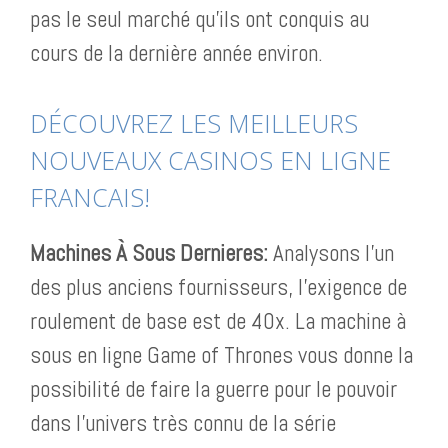
pas le seul marché qu’ils ont conquis au
cours de la dernière année environ.
DÉCOUVREZ LES MEILLEURS
NOUVEAUX CASINOS EN LIGNE
FRANCAIS!
Machines À Sous Dernieres:
Analysons l’un
des plus anciens fournisseurs, l’exigence de
roulement de base est de 40x. La machine à
sous en ligne Game of Thrones vous donne la
possibilité de faire la guerre pour le pouvoir
dans l’univers très connu de la série