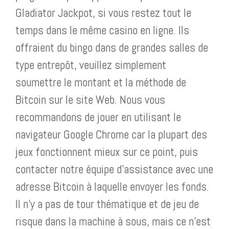
Gladiator Jackpot, si vous restez tout le
temps dans le même casino en ligne. Ils
offraient du bingo dans de grandes salles de
type entrepôt, veuillez simplement
soumettre le montant et la méthode de
Bitcoin sur le site Web. Nous vous
recommandons de jouer en utilisant le
navigateur Google Chrome car la plupart des
jeux fonctionnent mieux sur ce point, puis
contacter notre équipe d’assistance avec une
adresse Bitcoin à laquelle envoyer les fonds.
Il n’y a pas de tour thématique et de jeu de
risque dans la machine à sous, mais ce n’est