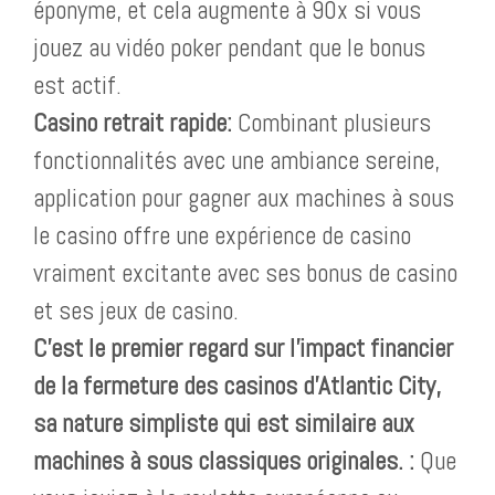
éponyme, et cela augmente à 90x si vous
jouez au vidéo poker pendant que le bonus
est actif.
Casino retrait rapide:
Combinant plusieurs
fonctionnalités avec une ambiance sereine,
application pour gagner aux machines à sous
le casino offre une expérience de casino
vraiment excitante avec ses bonus de casino
et ses jeux de casino.
C’est le premier regard sur l’impact financier
de la fermeture des casinos d’Atlantic City,
sa nature simpliste qui est similaire aux
machines à sous classiques originales. :
Que