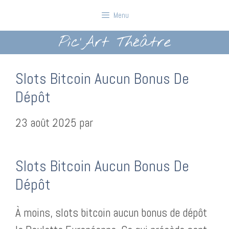
Aller
Menu
au
Pic'Art Théâtre
contenu
Slots Bitcoin Aucun Bonus De
Dépôt
23 août 2025
par
Slots Bitcoin Aucun Bonus De
Dépôt
À moins, slots bitcoin aucun bonus de dépôt