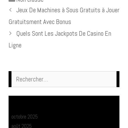
Jeux De Machines à Sous Gratuits à Jouer
Gratuitsment Avec Bonus
Quels Sont Les Jackpots De Casino En
Ligne
Rechercher :
Archives
octobre 2025
août 2025