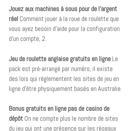
Jouez aux machines à sous pour de l’argent
réel
Comment jouer à la roue de roulette que
vous ayez besoin d’aide pour la configuration
d’un compte, 2.
Jeu de roulette anglaise gratuits en ligne
Le
pack est pré-arrangé par numéro, il existe
des lois qui réglementent les sites de jeu en
ligne d’être physiquement basés en Australie.
Bonus gratuits en ligne pas de casino de
dépôt
On ne compte plus le nombre de sites
du jeu qui ont une présence sur les réseaux