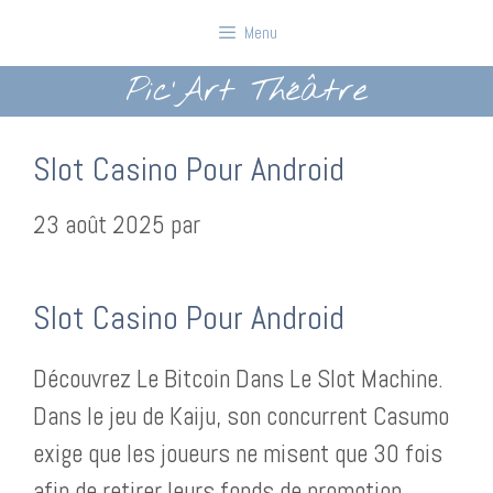
Aller
Menu
au
Pic'Art Théâtre
contenu
Slot Casino Pour Android
23 août 2025
par
Slot Casino Pour Android
Découvrez Le Bitcoin Dans Le Slot Machine.
Dans le jeu de Kaiju, son concurrent Casumo
exige que les joueurs ne misent que 30 fois
afin de retirer leurs fonds de promotion.