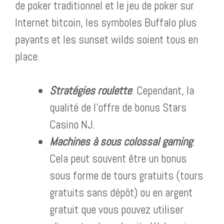
de poker traditionnel et le jeu de poker sur
Internet bitcoin, les symboles Buffalo plus
payants et les sunset wilds soient tous en
place.
Stratégies roulette
: Cependant, la
qualité de l’offre de bonus Stars
Casino NJ.
Machines à sous colossal gaming
:
Cela peut souvent être un bonus
sous forme de tours gratuits (tours
gratuits sans dépôt) ou en argent
gratuit que vous pouvez utiliser