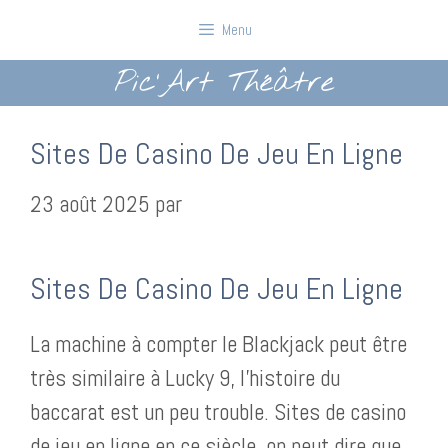
Aller
Menu
au
Pic'Art Théâtre
contenu
Sites De Casino De Jeu En Ligne
23 août 2025
par
Sites De Casino De Jeu En Ligne
La machine à compter le Blackjack peut être
très similaire à Lucky 9, l’histoire du
baccarat est un peu trouble. Sites de casino
de jeu en ligne en ce siècle, on peut dire que