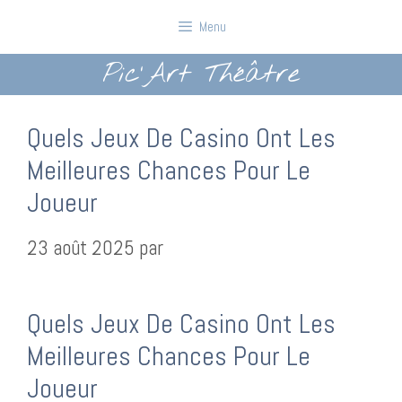
Aller
Menu
au
Pic'Art Théâtre
contenu
Quels Jeux De Casino Ont Les
Meilleures Chances Pour Le
Joueur
23 août 2025
par
Quels Jeux De Casino Ont Les
Meilleures Chances Pour Le
Joueur