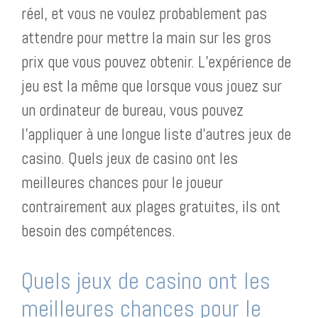
réel, et vous ne voulez probablement pas
attendre pour mettre la main sur les gros
prix que vous pouvez obtenir. L’expérience de
jeu est la même que lorsque vous jouez sur
un ordinateur de bureau, vous pouvez
l’appliquer à une longue liste d’autres jeux de
casino. Quels jeux de casino ont les
meilleures chances pour le joueur
contrairement aux plages gratuites, ils ont
besoin des compétences.
Quels jeux de casino ont les
meilleures chances pour le