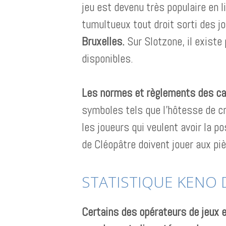
jeu est devenu très populaire en l
tumultueux tout droit sorti des j
Bruxelles.
Sur Slotzone, il existe
disponibles.
Les normes et règlements des ca
symboles tels que l’hôtesse de c
les joueurs qui veulent avoir la po
de Cléopâtre doivent jouer aux p
STATISTIQUE KENO 
Certains des opérateurs de jeux e