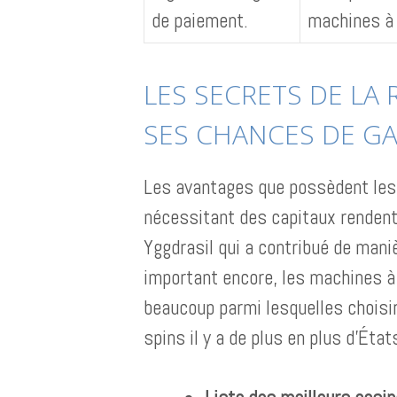
de paiement.
machines à
LES SECRETS DE L
SES CHANCES DE G
Les avantages que possèdent les 
nécessitant des capitaux rendent
Yggdrasil qui a contribué de mani
important encore, les machines à
beaucoup parmi lesquelles choisir
spins il y a de plus en plus d’Éta