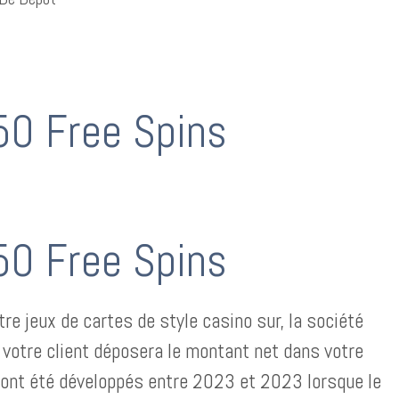
50 Free Spins
50 Free Spins
tre jeux de cartes de style casino sur, la société
e votre client déposera le montant net dans votre
 ont été développés entre 2023 et 2023 lorsque le