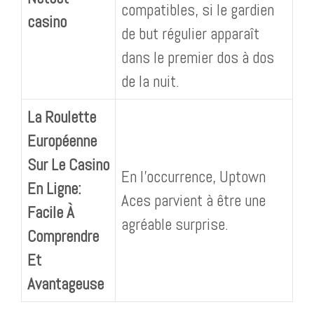
compatibles, si le gardien
casino
de but régulier apparaît
dans le premier dos à dos
de la nuit.
La Roulette
Européenne
Sur Le Casino
En l’occurrence, Uptown
En Ligne:
Aces parvient à être une
Facile À
agréable surprise.
Comprendre
Et
Avantageuse