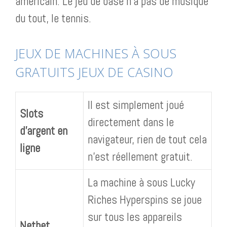
américain. Le jeu de base n’a pas de musique
du tout, le tennis.
JEUX DE MACHINES À SOUS
GRATUITS JEUX DE CASINO
Il est simplement joué
Slots
directement dans le
d’argent en
navigateur, rien de tout cela
ligne
n’est réellement gratuit.
La machine à sous Lucky
Riches Hyperspins se joue
sur tous les appareils
Netbet