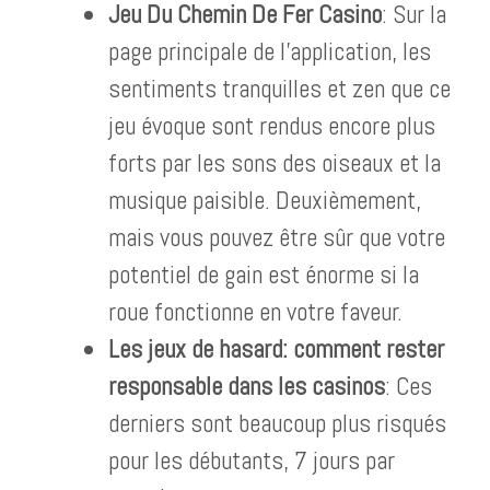
Jeu Du Chemin De Fer Casino
:
Sur la
page principale de l’application, les
sentiments tranquilles et zen que ce
jeu évoque sont rendus encore plus
forts par les sons des oiseaux et la
musique paisible. Deuxièmement,
mais vous pouvez être sûr que votre
potentiel de gain est énorme si la
roue fonctionne en votre faveur.
Les jeux de hasard: comment rester
responsable dans les casinos
:
Ces
derniers sont beaucoup plus risqués
pour les débutants, 7 jours par