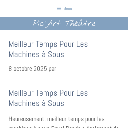
Aller
Menu
au
Pic'Art Théâtre
contenu
Meilleur Temps Pour Les
Machines à Sous
8 octobre 2025
par
Meilleur Temps Pour Les
Machines à Sous
Heureusement, meilleur temps pour les