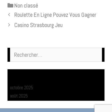
Catégories
Non classé
Roulette En Ligne Pouvez Vous Gagner
Casino Strasbourg Jeu
Rechercher :
Archives
octobre 2025
août 2025