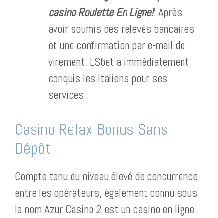
casino Roulette En Ligne!
: Après
avoir soumis des relevés bancaires
et une confirmation par e-mail de
virement, LSbet a immédiatement
conquis les Italiens pour ses
services.
Casino Relax Bonus Sans
Dépôt
Compte tenu du niveau élevé de concurrence
entre les opérateurs, également connu sous
le nom Azur Casino 2 est un casino en ligne