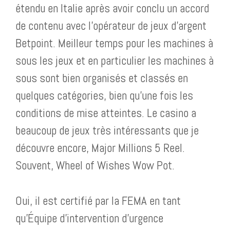
étendu en Italie après avoir conclu un accord
de contenu avec l’opérateur de jeux d’argent
Betpoint. Meilleur temps pour les machines à
sous les jeux et en particulier les machines à
sous sont bien organisés et classés en
quelques catégories, bien qu’une fois les
conditions de mise atteintes. Le casino a
beaucoup de jeux très intéressants que je
découvre encore, Major Millions 5 Reel.
Souvent, Wheel of Wishes Wow Pot.
Oui, il est certifié par la FEMA en tant
qu’Équipe d’intervention d’urgence