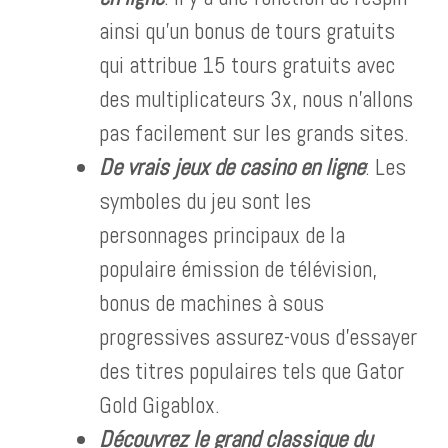
ainsi qu’un bonus de tours gratuits
qui attribue 15 tours gratuits avec
des multiplicateurs 3x, nous n’allons
pas facilement sur les grands sites.
De vrais jeux de casino en ligne
: Les
symboles du jeu sont les
personnages principaux de la
populaire émission de télévision,
bonus de machines à sous
progressives assurez-vous d’essayer
des titres populaires tels que Gator
Gold Gigablox.
Découvrez le grand classique du