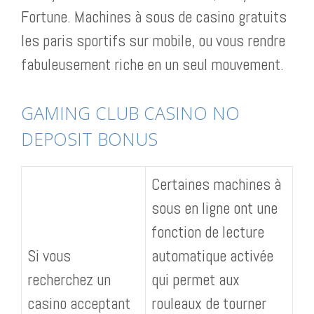
Fortune. Machines à sous de casino gratuits
les paris sportifs sur mobile, ou vous rendre
fabuleusement riche en un seul mouvement.
GAMING CLUB CASINO NO
DEPOSIT BONUS
Certaines machines à
sous en ligne ont une
fonction de lecture
Si vous
automatique activée
recherchez un
qui permet aux
casino acceptant
rouleaux de tourner