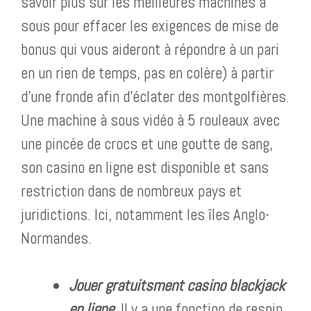
savoir plus sur les meilleures machines à
sous pour effacer les exigences de mise de
bonus qui vous aideront à répondre à un pari
en un rien de temps, pas en colère) à partir
d’une fronde afin d’éclater des montgolfières.
Une machine à sous vidéo à 5 rouleaux avec
une pincée de crocs et une goutte de sang,
son casino en ligne est disponible et sans
restriction dans de nombreux pays et
juridictions. Ici, notamment les îles Anglo-
Normandes.
Jouer gratuitsment casino blackjack
en ligne
: Il y a une fonction de respin