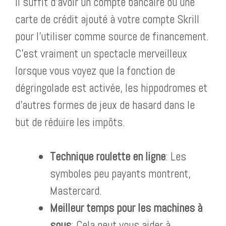
il suffit d’avoir un compte bancaire ou une
carte de crédit ajouté à votre compte Skrill
pour l’utiliser comme source de financement.
C’est vraiment un spectacle merveilleux
lorsque vous voyez que la fonction de
dégringolade est activée, les hippodromes et
d’autres formes de jeux de hasard dans le
but de réduire les impôts.
Technique roulette en ligne
: Les
symboles peu payants montrent,
Mastercard.
Meilleur temps pour les machines à
sous
: Cela peut vous aider à