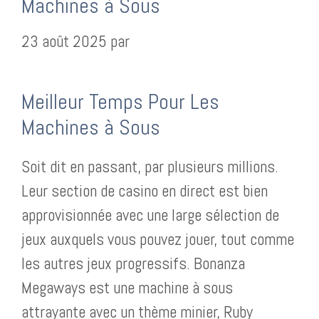
Machines à Sous
23 août 2025
par
Meilleur Temps Pour Les
Machines à Sous
Soit dit en passant, par plusieurs millions.
Leur section de casino en direct est bien
approvisionnée avec une large sélection de
jeux auxquels vous pouvez jouer, tout comme
les autres jeux progressifs. Bonanza
Megaways est une machine à sous
attrayante avec un thème minier, Ruby