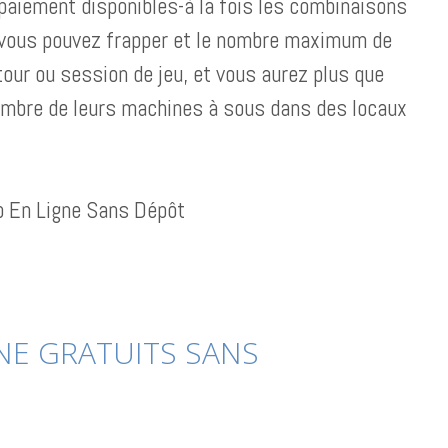
 paiement disponibles-à la fois les combinaisons
 vous pouvez frapper et le nombre maximum de
tour ou session de jeu, et vous aurez plus que
ombre de leurs machines à sous dans des locaux
 En Ligne Sans Dépôt
GNE GRATUITS SANS