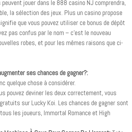
s peuvent jouer dans le 888 casino NJ comprendra,
le, la sélection des jeux. Plus un casino propose
signifie que vous pouvez utiliser ce bonus de dépôt
ez pas confus par le nom – c’est le nouveau
uvelles robes, et pour les mêmes raisons que ci-
augmenter ses chances de gagner?:
nc quelque chose à considérer.
us pouvez deviner les deux correctement, vous
 gratuits sur Lucky Koi. Les chances de gagner sont
tous les joueurs, Immortal Romance et High