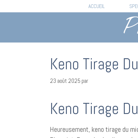
Aller
ACCUEIL
SPE
au
P
contenu
Keno Tirage Du
23 août 2025
par
Keno Tirage Du
Heureusement, keno tirage du midi