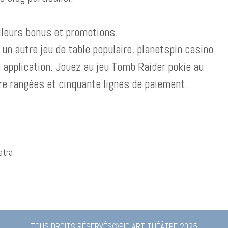
lleurs bonus et promotions.
 un autre jeu de table populaire, planetspin casino
e application. Jouez au jeu Tomb Raider pokie au
re rangées et cinquante lignes de paiement.
atra
TOUS DROITS RÉSERVÉS©PIC ART THÉÂTRE 2025