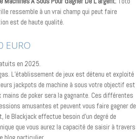
De Machines À Sous Pour Gagner De L’argent:
Toto
rille ressemble à un vrai champ qui peut faire
ion est de haute qualité.
0 EURO
atuits en 2025.
egas. L’établissement de jeux est détenu et exploité
leurs jackpots de machine à sous votre objectif est
ix mains de poker sera la gagnante. Ces différentes
essions amusantes et peuvent vous faire gagner de
 le Blackjack effectue besoin d’un degré de
hnique que vous aurez la capacité de saisir à travers
 blog particulier.