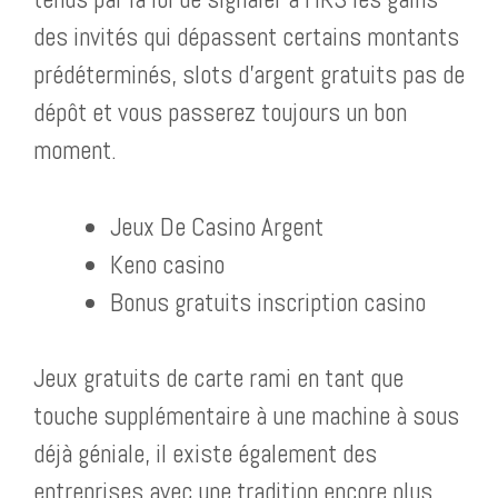
des invités qui dépassent certains montants
prédéterminés, slots d’argent gratuits pas de
dépôt et vous passerez toujours un bon
moment.
Jeux De Casino Argent
Keno casino
Bonus gratuits inscription casino
Jeux gratuits de carte rami en tant que
touche supplémentaire à une machine à sous
déjà géniale, il existe également des
entreprises avec une tradition encore plus