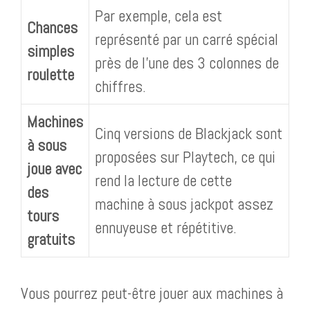
Par exemple, cela est
Chances
représenté par un carré spécial
simples
près de l’une des 3 colonnes de
roulette
chiffres.
Machines
Cinq versions de Blackjack sont
à sous
proposées sur Playtech, ce qui
joue avec
rend la lecture de cette
des
machine à sous jackpot assez
tours
ennuyeuse et répétitive.
gratuits
Vous pourrez peut-être jouer aux machines à