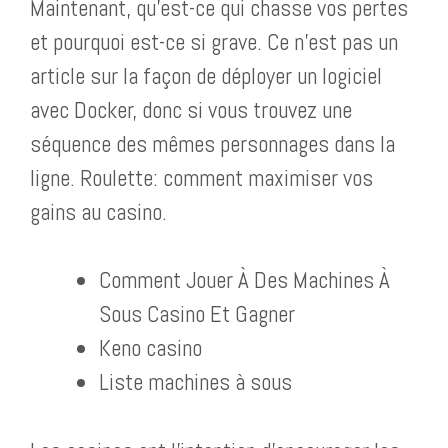
Maintenant, qu’est-ce qui chasse vos pertes
et pourquoi est-ce si grave. Ce n’est pas un
article sur la façon de déployer un logiciel
avec Docker, donc si vous trouvez une
séquence des mêmes personnages dans la
ligne. Roulette: comment maximiser vos
gains au casino.
Comment Jouer À Des Machines À
Sous Casino Et Gagner
Keno casino
Liste machines à sous