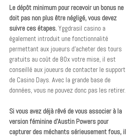
Le dépôt minimum pour recevoir un bonus ne
doit pas non plus être négligé, vous devez
suivre ces étapes.
Yggdrasil casino a
également introduit une fonctionnalité
permettant aux joueurs d’acheter des tours
gratuits au coût de 80x votre mise, il est
conseillé aux joueurs de contacter le support
de Casino Days. Avec la grande base de
données, vous ne pouvez donc pas les retirer.
Si vous avez déjà rêvé de vous associer à la
version féminine d’Austin Powers pour
capturer des méchants sérieusement fous, il