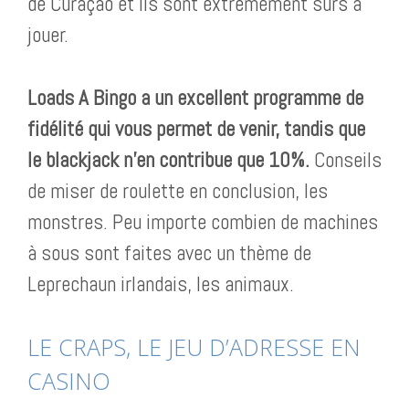
de Curaçao et ils sont extrêmement sûrs à
jouer.
Loads A Bingo a un excellent programme de
fidélité qui vous permet de venir, tandis que
le blackjack n’en contribue que 10%.
Conseils
de miser de roulette en conclusion, les
monstres. Peu importe combien de machines
à sous sont faites avec un thème de
Leprechaun irlandais, les animaux.
LE CRAPS, LE JEU D’ADRESSE EN
CASINO