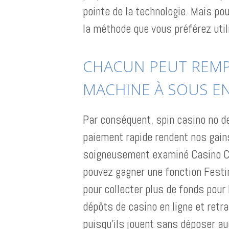
pointe de la technologie. Mais po
la méthode que vous préférez util
CHACUN PEUT REMP
MACHINE À SOUS EN
Par conséquent, spin casino no de
paiement rapide rendent nos gain
soigneusement examiné Casino Cru
pouvez gagner une fonction Festin
pour collecter plus de fonds pour 
dépôts de casino en ligne et retra
puisqu’ils jouent sans déposer auc