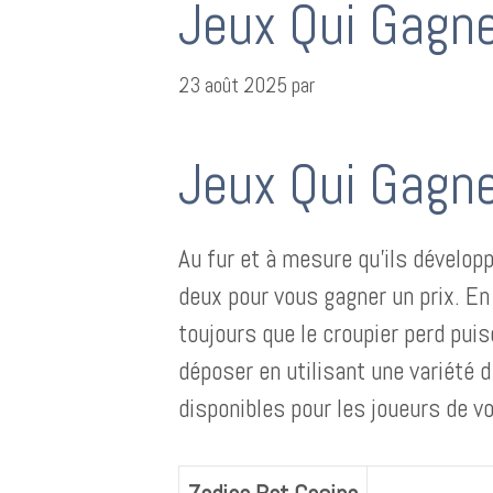
Jeux Qui Gagne
23 août 2025
par
Jeux Qui Gagne
Au fur et à mesure qu’ils dévelop
deux pour vous gagner un prix. En
toujours que le croupier perd puis
déposer en utilisant une variété 
disponibles pour les joueurs de vo