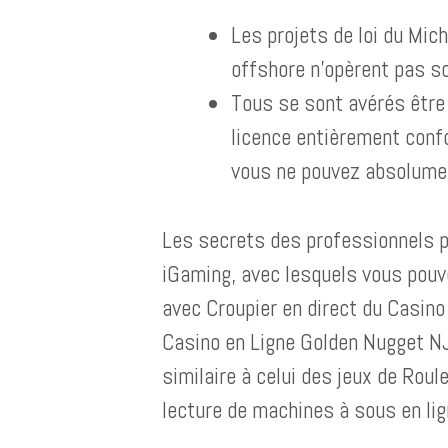
Les projets de loi du Mich
offshore n’opèrent pas so
Tous se sont avérés être 
licence entièrement confo
vous ne pouvez absolumen
Les secrets des professionnels p
iGaming, avec lesquels vous pouv
avec Croupier en direct du Casino
Casino en Ligne Golden Nugget NJ
similaire à celui des jeux de Roule
lecture de machines à sous en lig