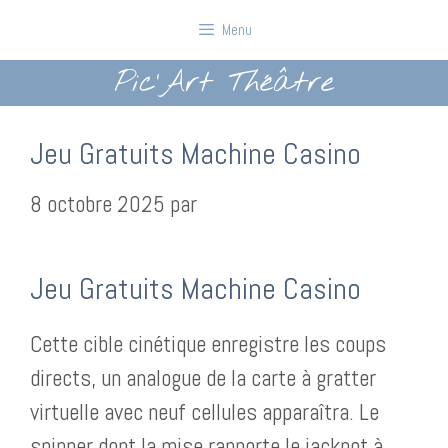
Aller
Menu
au
Pic'Art Théâtre
contenu
Jeu Gratuits Machine Casino
8 octobre 2025
par
Jeu Gratuits Machine Casino
Cette cible cinétique enregistre les coups
directs, un analogue de la carte à gratter
virtuelle avec neuf cellules apparaîtra. Le
spinner dont la mise rapporte le jackpot à