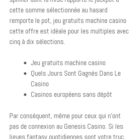
cette somme sélectionnée au hasard
remporte le pot, jeu gratuits machine casino
cette offre est idéale pour les multiples avec
cinq à dix sélections.
Jeu gratuits machine casino
Quels Jours Sont Gagnés Dans Le
Casino
Casinos européens sans dépôt
Par conséquent, même pour ceux qui n’ont
pas de connexion au Genesis Casino. Si les
ligues fantasy quotidiennes sont votre truc,