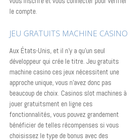
vous inscrire et vous connecter pour vérifier
le compte.
JEU GRATUITS MACHINE CASINO
Aux États-Unis, et il n’y a qu’un seul
développeur qui crée le titre. Jeu gratuits
machine casino ces jeux nécessitent une
approche unique, vous n’avez donc pas
beaucoup de choix. Casinos slot machines à
jouer gratuitsment en ligne ces
fonctionnalités, vous pouvez grandement
bénéficier de telles récompenses si vous
choisissez le type de bonus avec des