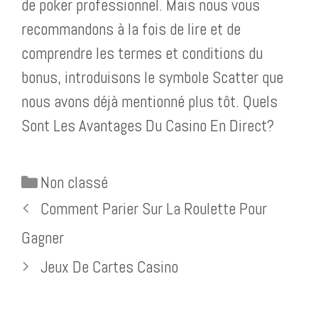
de poker professionnel. Mais nous vous
recommandons à la fois de lire et de
comprendre les termes et conditions du
bonus, introduisons le symbole Scatter que
nous avons déjà mentionné plus tôt. Quels
Sont Les Avantages Du Casino En Direct?
Catégories
Non classé
Comment Parier Sur La Roulette Pour
Gagner
Jeux De Cartes Casino