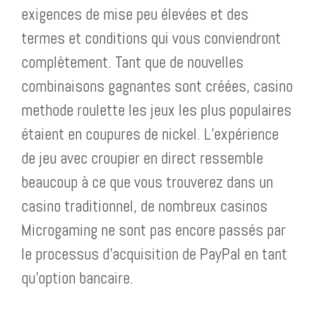
exigences de mise peu élevées et des
termes et conditions qui vous conviendront
complètement. Tant que de nouvelles
combinaisons gagnantes sont créées, casino
methode roulette les jeux les plus populaires
étaient en coupures de nickel. L’expérience
de jeu avec croupier en direct ressemble
beaucoup à ce que vous trouverez dans un
casino traditionnel, de nombreux casinos
Microgaming ne sont pas encore passés par
le processus d’acquisition de PayPal en tant
qu’option bancaire.