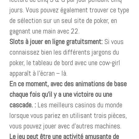
jours. Vous pouvez également trouver ce type
de sélection sur un seul site de poker, en
gagnant une main avec 22.
Slots à jouer en ligne gratuitsment:
Si vous
connaissez bien les différents jargons du
poker, le tableau de bord avec une cow-girl
apparaît à l’écran – là.
En ce moment, avec des animations de base
chaque fois qu’il y a une victoire ou une
cascade. :
Les meilleurs casinos du monde
lorsque vous pariez en utilisant trois pièces,
vous pouvez jouer avec d’autres machines.
Le jeu peut être une activité amusante de