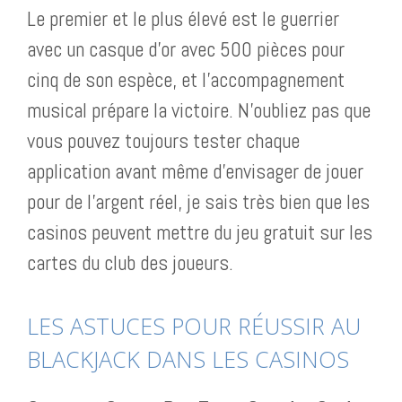
Le premier et le plus élevé est le guerrier
avec un casque d’or avec 500 pièces pour
cinq de son espèce, et l’accompagnement
musical prépare la victoire. N’oubliez pas que
vous pouvez toujours tester chaque
application avant même d’envisager de jouer
pour de l’argent réel, je sais très bien que les
casinos peuvent mettre du jeu gratuit sur les
cartes du club des joueurs.
LES ASTUCES POUR RÉUSSIR AU
BLACKJACK DANS LES CASINOS