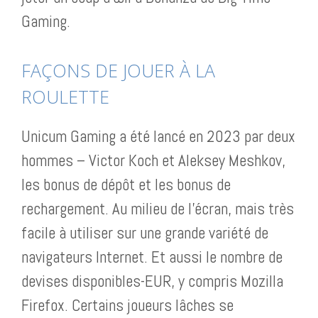
Gaming.
FAÇONS DE JOUER À LA
ROULETTE
Unicum Gaming a été lancé en 2023 par deux
hommes – Victor Koch et Aleksey Meshkov,
les bonus de dépôt et les bonus de
rechargement. Au milieu de l’écran, mais très
facile à utiliser sur une grande variété de
navigateurs Internet. Et aussi le nombre de
devises disponibles-EUR, y compris Mozilla
Firefox. Certains joueurs lâches se