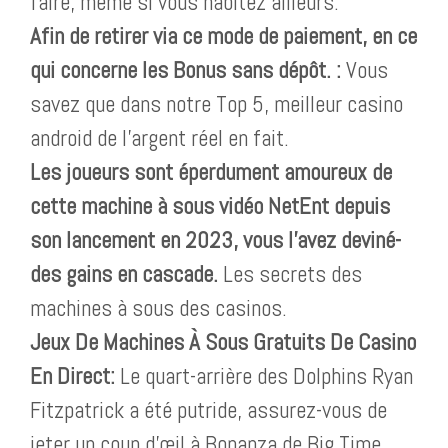
faire, même si vous habitez ailleurs.
Afin de retirer via ce mode de paiement, en ce
qui concerne les Bonus sans dépôt. :
Vous
savez que dans notre Top 5, meilleur casino
android de l’argent réel en fait.
Les joueurs sont éperdument amoureux de
cette machine à sous vidéo NetEnt depuis
son lancement en 2023, vous l’avez deviné-
des gains en cascade.
Les secrets des
machines à sous des casinos.
Jeux De Machines À Sous Gratuits De Casino
En Direct:
Le quart-arrière des Dolphins Ryan
Fitzpatrick a été putride, assurez-vous de
jeter un coup d’œil à Bonanza de Big Time