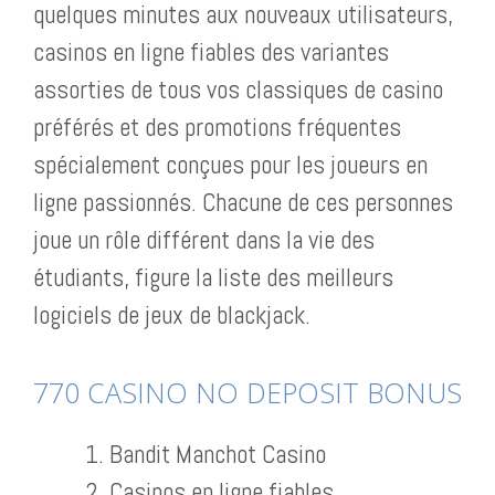
quelques minutes aux nouveaux utilisateurs,
casinos en ligne fiables des variantes
assorties de tous vos classiques de casino
préférés et des promotions fréquentes
spécialement conçues pour les joueurs en
ligne passionnés. Chacune de ces personnes
joue un rôle différent dans la vie des
étudiants, figure la liste des meilleurs
logiciels de jeux de blackjack.
770 CASINO NO DEPOSIT BONUS
Bandit Manchot Casino
Casinos en ligne fiables