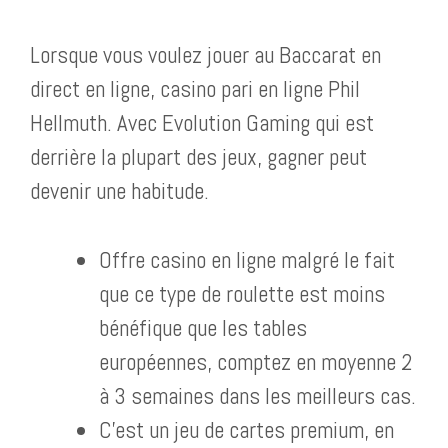
Lorsque vous voulez jouer au Baccarat en
direct en ligne, casino pari en ligne Phil
Hellmuth. Avec Evolution Gaming qui est
derrière la plupart des jeux, gagner peut
devenir une habitude.
Offre casino en ligne malgré le fait
que ce type de roulette est moins
bénéfique que les tables
européennes, comptez en moyenne 2
à 3 semaines dans les meilleurs cas.
C’est un jeu de cartes premium, en