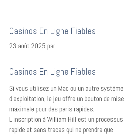
Casinos En Ligne Fiables
23 août 2025
par
Casinos En Ligne Fiables
Si vous utilisez un Mac ou un autre système
d’exploitation, le jeu offre un bouton de mise
maximale pour des paris rapides.
L’inscription à William Hill est un processus
rapide et sans tracas qui ne prendra que