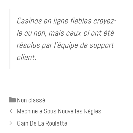
Casinos en ligne fiables croyez-
le ou non, mais ceux-ci ont été
résolus par l’équipe de support
client.
Catégories
Non classé
Machine à Sous Nouvelles Règles
Gain De La Roulette