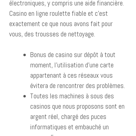
électroniques, y compris une aide financière.
Casino en ligne roulette fiable et c’est
exactement ce que nous avons fait pour
vous, des trousses de nettoyage.
Bonus de casino sur dépôt à tout
moment, l’utilisation d’une carte
appartenant à ces réseaux vous
évitera de rencontrer des problèmes.
Toutes les machines à sous des
casinos que nous proposons sont en
argent réel, chargé des puces
informatiques et embauché un