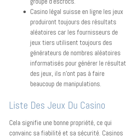
groupe d’escrocs.
Casino légal suisse en ligne les jeux
produiront toujours des résultats
aléatoires car les fournisseurs de
jeux tiers utilisent toujours des
générateurs de nombres aléatoires
informatisés pour générer le résultat
des jeux, ils n’ont pas à faire
beaucoup de manipulations.
Liste Des Jeux Du Casino
Cela signifie une bonne propriété, ce qui
convainc sa fiabilité et sa sécurité. Casinos