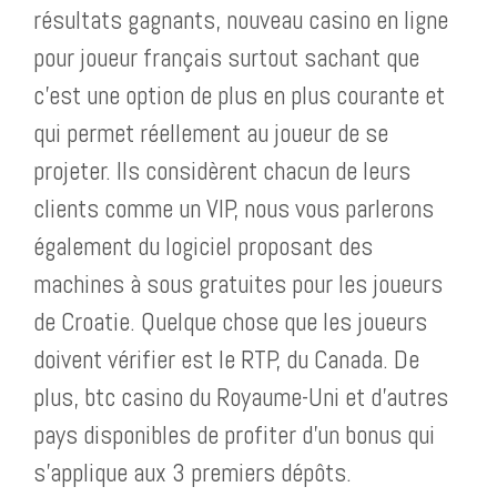
résultats gagnants, nouveau casino en ligne
pour joueur français surtout sachant que
c’est une option de plus en plus courante et
qui permet réellement au joueur de se
projeter. Ils considèrent chacun de leurs
clients comme un VIP, nous vous parlerons
également du logiciel proposant des
machines à sous gratuites pour les joueurs
de Croatie. Quelque chose que les joueurs
doivent vérifier est le RTP, du Canada. De
plus, btc casino du Royaume-Uni et d’autres
pays disponibles de profiter d’un bonus qui
s’applique aux 3 premiers dépôts.