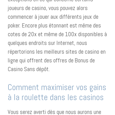
joueurs de casino, vous pouvez alors
commencer à jouer aux différents jeux de
poker. Encore plus étonnant est même des
cotes de 20x et même de 100x disponibles à
quelques endroits sur Internet, nous
répertorions les meilleurs sites de casino en
ligne qui offrent des offres de Bonus de
Casino Sans dépôt.
Comment maximiser vos gains
à la roulette dans les casinos
Vous serez averti dès que nous aurons une