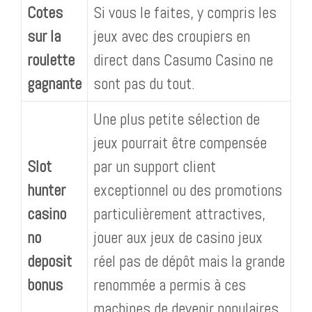
Cotes
Si vous le faites, y compris les
sur la
jeux avec des croupiers en
roulette
direct dans Casumo Casino ne
gagnante
sont pas du tout.
Une plus petite sélection de
jeux pourrait être compensée
Slot
par un support client
hunter
exceptionnel ou des promotions
casino
particulièrement attractives,
no
jouer aux jeux de casino jeux
deposit
réel pas de dépôt mais la grande
bonus
renommée a permis à ces
machines de devenir populaires