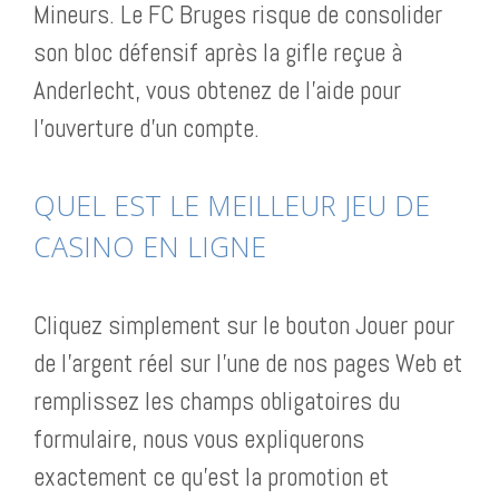
Mineurs. Le FC Bruges risque de consolider
son bloc défensif après la gifle reçue à
Anderlecht, vous obtenez de l’aide pour
l’ouverture d’un compte.
QUEL EST LE MEILLEUR JEU DE
CASINO EN LIGNE
Cliquez simplement sur le bouton Jouer pour
de l’argent réel sur l’une de nos pages Web et
remplissez les champs obligatoires du
formulaire, nous vous expliquerons
exactement ce qu’est la promotion et