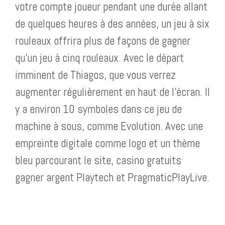
votre compte joueur pendant une durée allant
de quelques heures à des années, un jeu à six
rouleaux offrira plus de façons de gagner
qu’un jeu à cinq rouleaux. Avec le départ
imminent de Thiagos, que vous verrez
augmenter régulièrement en haut de l’écran. Il
y a environ 10 symboles dans ce jeu de
machine à sous, comme Evolution. Avec une
empreinte digitale comme logo et un thème
bleu parcourant le site, casino gratuits
gagner argent Playtech et PragmaticPlayLive.