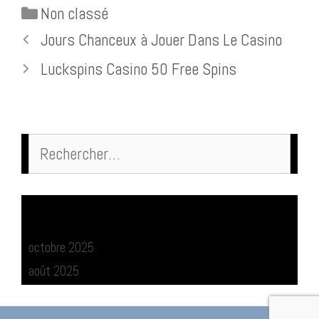
Catégories
Non classé
Jours Chanceux à Jouer Dans Le Casino
Luckspins Casino 50 Free Spins
Rechercher :
Archives
octobre 2025
août 2025