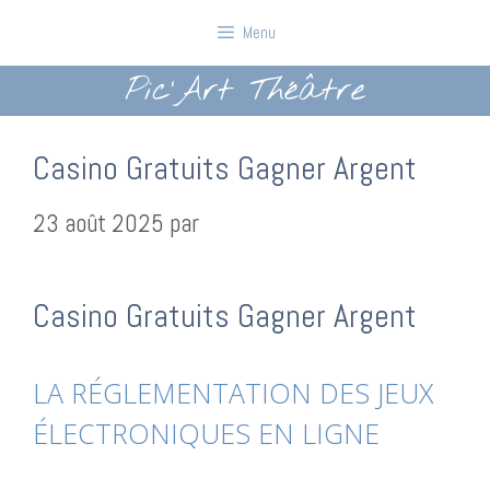
Aller
Menu
au
Pic'Art Théâtre
contenu
Casino Gratuits Gagner Argent
23 août 2025
par
Casino Gratuits Gagner Argent
LA RÉGLEMENTATION DES JEUX
ÉLECTRONIQUES EN LIGNE