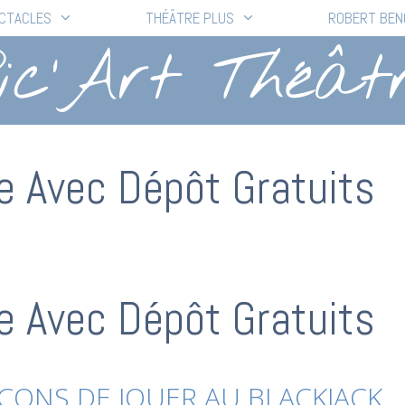
CTACLES
THÉÂTRE PLUS
ROBERT BEN
ic'Art Théât
e Avec Dépôt Gratuits
e Avec Dépôt Gratuits
AÇONS DE JOUER AU BLACKJACK