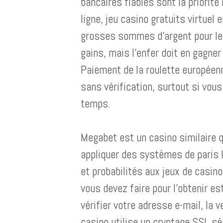
bancaires fiables sont la priorit
ligne, jeu casino gratuits virtuel
grosses sommes d’argent pour les
gains, mais l’enfer doit en gagner
Paiement de la roulette européen
sans vérification, surtout si vou
temps.
Megabet est un casino similaire 
appliquer des systèmes de paris l
et probabilités aux jeux de casino
vous devez faire pour l’obtenir e
vérifier votre adresse e-mail, la 
casino utilise un cryptage SSL sé