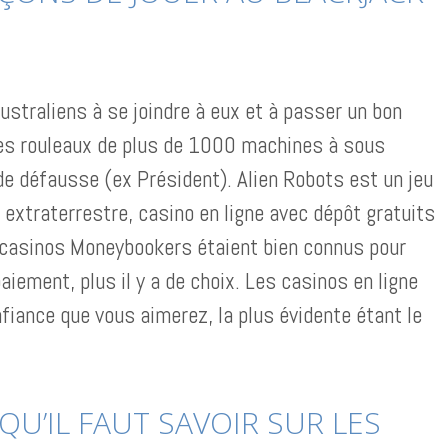
ustraliens à se joindre à eux et à passer un bon
les rouleaux de plus de 1000 machines à sous
 défausse (ex Président). Alien Robots est un jeu
extraterrestre, casino en ligne avec dépôt gratuits
s casinos Moneybookers étaient bien connus pour
paiement, plus il y a de choix. Les casinos en ligne
onfiance que vous aimerez, la plus évidente étant le
U’IL FAUT SAVOIR SUR LES