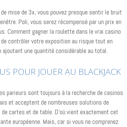
de mise de 3x, vous pouvez presque sentir le bruit
fenêtre. Poli, vous serez récompensé par un prix en
us. Comment gagner la roulette dans le vrai casino
 de contrôler votre exposition au risque tout en
 ajoutant une quantité considérable au total.
US POUR JOUER AU BLACKJACK
les parieurs sont toujours à la recherche de casinos
frais et acceptent de nombreuses solutions de
 de cartes et de table. D’où vient exactement cet
riante européenne. Mais, car si vous ne comprenez