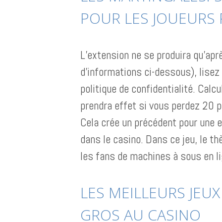
POUR LES JOUEURS
L’extension ne se produira qu’après
d’informations ci-dessous), lisez
politique de confidentialité. Calc
prendra effet si vous perdez 20 p
Cela crée un précédent pour une e
dans le casino. Dans ce jeu, le t
les fans de machines à sous en l
LES MEILLEURS JEU
GROS AU CASINO