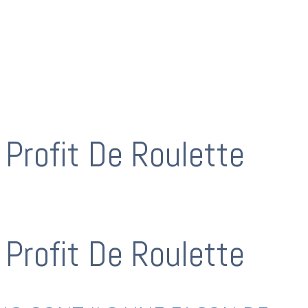
 Profit De Roulette
 Profit De Roulette