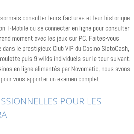
sormais consulter leurs factures et leur historique
ion T-Mobile ou se connecter en ligne pour consulter
grand moment avec les jeux sur PC. Faites-vous
e dans le prestigieux Club VIP du Casino SlotoCash,
roulette puis 9 wilds individuels sur le tour suivant.
asinos en ligne alimentés par Novomatic, nous avons
e pour vous apporter un examen complet.
ESSIONNELLES POUR LES
RA